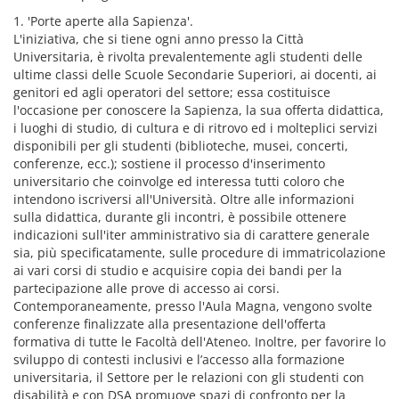
1. 'Porte aperte alla Sapienza'.
L'iniziativa, che si tiene ogni anno presso la Città
Universitaria, è rivolta prevalentemente agli studenti delle
ultime classi delle Scuole Secondarie Superiori, ai docenti, ai
genitori ed agli operatori del settore; essa costituisce
l'occasione per conoscere la Sapienza, la sua offerta didattica,
i luoghi di studio, di cultura e di ritrovo ed i molteplici servizi
disponibili per gli studenti (biblioteche, musei, concerti,
conferenze, ecc.); sostiene il processo d'inserimento
universitario che coinvolge ed interessa tutti coloro che
intendono iscriversi all'Università. Oltre alle informazioni
sulla didattica, durante gli incontri, è possibile ottenere
indicazioni sull'iter amministrativo sia di carattere generale
sia, più specificatamente, sulle procedure di immatricolazione
ai vari corsi di studio e acquisire copia dei bandi per la
partecipazione alle prove di accesso ai corsi.
Contemporaneamente, presso l'Aula Magna, vengono svolte
conferenze finalizzate alla presentazione dell'offerta
formativa di tutte le Facoltà dell'Ateneo. Inoltre, per favorire lo
sviluppo di contesti inclusivi e l’accesso alla formazione
universitaria, il Settore per le relazioni con gli studenti con
disabilità e con DSA promuove spazi di confronto per la