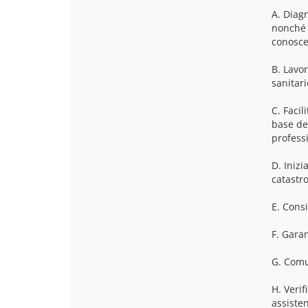
A. Diagn
nonché p
conoscen
B. Lavor
sanitari
C. Facil
base del
professi
D. Inizi
catastro
E. Consi
F. Garan
G. Comu
H. Verif