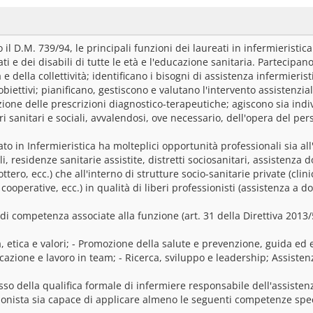
il D.M. 739/94, le principali funzioni dei laureati in infermieristica
ti e dei disabili di tutte le età e l'educazione sanitaria. Partecipano 
e della collettività; identificano i bisogni di assistenza infermierist
 obiettivi; pianificano, gestiscono e valutano l'intervento assistenzia
ione delle prescrizioni diagnostico-terapeutiche; agiscono sia indiv
i sanitari e sociali, avvalendosi, ove necessario, dell'opera del pe
ato in Infermieristica ha molteplici opportunità professionali sia all
i, residenze sanitarie assistite, distretti sociosanitari, assistenza 
cottero, ecc.) che all'interno di strutture socio-sanitarie private (cli
 cooperative, ecc.) in qualità di liberi professionisti (assistenza a d
di competenza associate alla funzione (art. 31 della Direttiva 2013
, etica e valori; - Promozione della salute e prevenzione, guida ed 
azione e lavoro in team; - Ricerca, sviluppo e leadership; Assistenz
sso della qualifica formale di infermiere responsabile dell'assisten
ionista sia capace di applicare almeno le seguenti competenze spec