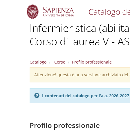
Catalogo de
S
Infermieristica (abilit
k
i
Corso di laurea V - A
p
t
o
m
a
Catalogo
Corso
Profilo professionale
i
n
Attenzione! questa è una versione archiviata del c
Warning
c
message
o
n
I contenuti del catalogo per l'a.a. 2026-20
t
e
n
t
Profilo professionale