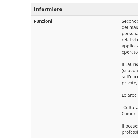
Infermiere
Funzioni
Secondo 
dei mala
persona 
relativi
applicaz
operator
Il Laure
(ospedal
sull'eli
private,
Le aree 
-Cultura
Comunic
Il posse
profess