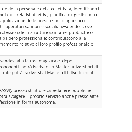
ute della persona e della collettività; identificano i 
ulano i relativi obiettivi; pianificano, gestiscono e 
 applicazione delle prescrizioni diagnostico-
i operatori sanitari e sociali, avvalendosi, ove 
rofessionale in strutture sanitarie, pubbliche o 
a o libero-professionale; contribuiscono alla 
amento relativo al loro profilo professionale e 
ivendosi alla laurea magistrale, dopo il 
onenti, potrà iscriversi a Master universitari di 
ale potrà iscriversi ai Master di II livello ed al 
IPASVI), presso strutture ospedaliere pubbliche, 
trà svolgere il proprio servizio anche presso altre 