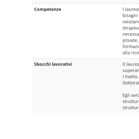
Competenze
I laurea
bisogni 
valutano
terapeut
necessar
private,
formazi
alla ric
Sbocchi lavorativi
Il laure
superam
I livell
Dottorat
Egli avr
struttur