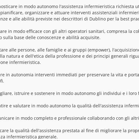
osticare in modo autonomo l'assistenza infermieristica richiesta uti
ianificare, organizzare e attuare interventi assistenziali infermieris
ze e alle abilità previste nei descrittori di Dublino per la best prac
are in modo efficace con gli altri operatori sanitari, compresa la c
o sulla base delle conoscenze e abilità acquisite.
itare alle persone, alle famiglie e ai gruppi (empower), l'acquisizione di
la natura e dell'etica della professione e dei principi generali rigua
one infermieristica.
are in autonomia interventi immediati per preservare la vita e portare
fi.
gliare, istruire e sostenere in modo autonomo gli individui e i loro
tire e valutare in modo autonomo la qualità dell'assistenza infermi
nicare in modo completo e professionale collaborando con gli altri 
icare la qualità dell'assistenza prestata al fine di migliorare la prop