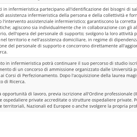
ti in infermieristica partecipano all'identificazione dei bisogni di sal
di assistenza infermieristica della persona e della collettività e form
 l'intervento assistenziale infermieristico; garantiscono la corretta
iche; agiscono sia individualmente che in collaborazione con gli altr
io, dell'opera del personale di supporto; svolgono la loro attività p
 nel territorio e nell'assistenza domiciliare, in regime di dipendenz
one del personale di supporto e concorrono direttamente all'aggiorn
erca.
ato in infermieristica potrà continuare il suo percorso di studio iscr
ento di un concorso di ammissione organizzato dalle Università prop
o, ai Corsi di Perfezionamento. Dopo l'acquisizione della laurea magistr
o di Ricerca.
à opportunità di lavoro, previa iscrizione all'Ordine professionale (
e ospedaliere private accreditate o strutture ospedaliere private. Po