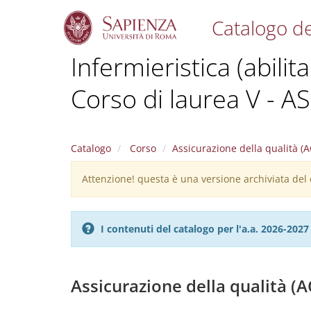
Catalogo de
S
Infermieristica (abilit
k
i
Corso di laurea V - A
p
t
o
m
a
Catalogo
Corso
Assicurazione della qualità (A
i
n
Attenzione! questa è una versione archiviata del c
Warning
c
message
o
n
I contenuti del catalogo per l'a.a. 2026-20
t
e
n
t
Assicurazione della qualità (A