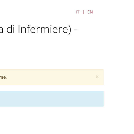
IT
EN
a di Infermiere) -
×
me
.