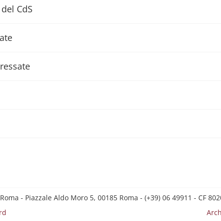
 del CdS
sate
eressate
 Roma - Piazzale Aldo Moro 5, 00185 Roma - (+39) 06 49911 - CF 8
rd
Arch