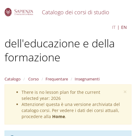
Catalogo dei corsi di studio
S
Pedagogia e scienze
IT
EN
k
i
dell'educazione e della
p
t
o
formazione
m
a
i
n
Catalogo
Corso
Frequentare
Insegnamenti
c
o
×
There is no lesson plan for the current
Warning
n
selected year: 2026
message
t
Attenzione! questa è una versione archiviata del
e
catalogo corsi. Per vedere i dati dei corsi attuali,
n
procedere alla
Home
.
t