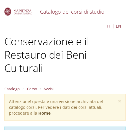
Catalogo dei corsi di studio
S
Tecnologie per la
IT
EN
k
i
Conservazione e il
p
t
o
Restauro dei Beni
m
a
Culturali
i
n
c
o
Catalogo
Corso
Avvisi
n
t
×
Attenzione! questa è una versione archiviata del
Warning
e
catalogo corsi. Per vedere i dati dei corsi attuali,
n
message
procedere alla
Home
.
t