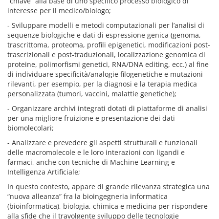
“chiave” alla base di uno specifico processo biologico di
interesse per il medico/biologo;
- Sviluppare modelli e metodi computazionali per l’analisi di
sequenze biologiche e dati di espressione genica (genoma,
trascrittoma, proteoma, profili epigenetici, modificazioni post-
trascrizionali e post-traduzionali, localizzazione genomica di
proteine, polimorfismi genetici, RNA/DNA editing, ecc.) al fine
di individuare specificità/analogie filogenetiche e mutazioni
rilevanti, per esempio, per la diagnosi e la terapia medica
personalizzata (tumori, vaccini, malattie genetiche);
- Organizzare archivi integrati dotati di piattaforme di analisi
per una migliore fruizione e presentazione dei dati
biomolecolari;
- Analizzare e prevedere gli aspetti strutturali e funzionali
delle macromolecole e le loro interazioni con ligandi e
farmaci, anche con tecniche di Machine Learning e
Intelligenza Artificiale;
In questo contesto, appare di grande rilevanza strategica una
“nuova alleanza” fra la bioingegneria informatica
(bioinformatica), biologia, chimica e medicina per rispondere
alla sfide che il travolgente sviluppo delle tecnologie