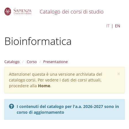
Catalogo dei corsi di studio
S
Bioinformatics -
IT
EN
k
i
Bioinformatica
p
t
o
m
a
Catalogo
Corso
Presentazione
i
×
n
Attenzione! questa è una versione archiviata del
Warning
c
catalogo corsi. Per vedere i dati dei corsi attuali,
message
o
procedere alla
Home
.
n
t
e
I contenuti del catalogo per l'a.a. 2026-2027 sono in
n
corso di aggiornamento
t