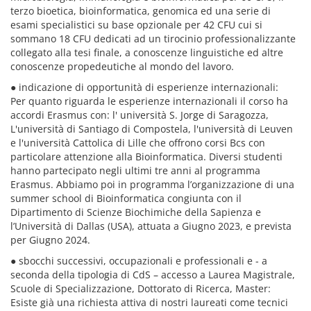
terzo bioetica, bioinformatica, genomica ed una serie di
esami specialistici su base opzionale per 42 CFU cui si
sommano 18 CFU dedicati ad un tirocinio professionalizzante
collegato alla tesi finale, a conoscenze linguistiche ed altre
conoscenze propedeutiche al mondo del lavoro.
● indicazione di opportunità di esperienze internazionali:
Per quanto riguarda le esperienze internazionali il corso ha
accordi Erasmus con: l' università S. Jorge di Saragozza,
L'università di Santiago di Compostela, l'università di Leuven
e l'università Cattolica di Lille che offrono corsi Bcs con
particolare attenzione alla Bioinformatica. Diversi studenti
hanno partecipato negli ultimi tre anni al programma
Erasmus. Abbiamo poi in programma l’organizzazione di una
summer school di Bioinformatica congiunta con il
Dipartimento di Scienze Biochimiche della Sapienza e
l’Università di Dallas (USA), attuata a Giugno 2023, e prevista
per Giugno 2024.
● sbocchi successivi, occupazionali e professionali e - a
seconda della tipologia di CdS – accesso a Laurea Magistrale,
Scuole di Specializzazione, Dottorato di Ricerca, Master:
Esiste già una richiesta attiva di nostri laureati come tecnici