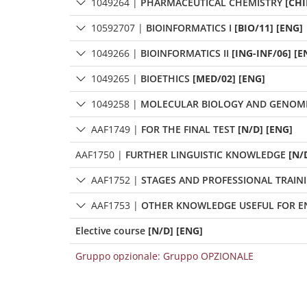
1049264
|
PHARMACEUTICAL CHEMISTRY
[CHI
10592707
|
BIOINFORMATICS I
[BIO/11] [ENG]
1049266
|
BIOINFORMATICS II
[ING-INF/06] [E
1049265
|
BIOETHICS
[MED/02] [ENG]
1049258
|
MOLECULAR BIOLOGY AND GENOM
AAF1749
|
FOR THE FINAL TEST
[N/D] [ENG]
AAF1750
|
FURTHER LINGUISTIC KNOWLEDGE
[N/
AAF1752
|
STAGES AND PROFESSIONAL TRAIN
AAF1753
|
OTHER KNOWLEDGE USEFUL FOR E
Elective course
[N/D] [ENG]
Gruppo opzionale: Gruppo OPZIONALE