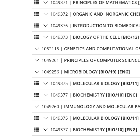
1049371
|
PRINCIPLES OF MATHEMATICS
1049372
|
ORGANIC AND INORGANIC CHE
1049376
|
INTRODUCTION TO BIOMEDICAL
1049373
|
BIOLOGY OF THE CELL
[BIO/13]
1052115
|
GENETICS AND COMPUTATIONAL G
1049261
|
PRINCIPLES OF COMPUTER SCIENCE 
1049256
|
MICROBIOLOGY
[BIO/19] [ENG]
1049375
|
MOLECULAR BIOLOGY
[BIO/11]
1049377
|
BIOCHEMISTRY
[BIO/10] [ENG]
1049260
|
IMMUNOLOGY AND MOLECULAR PA
1049375
|
MOLECULAR BIOLOGY
[BIO/11]
1049377
|
BIOCHEMISTRY
[BIO/10] [ENG]