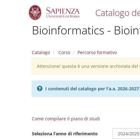
Catalogo de
S
Bioinformatics - Bioi
k
i
p
t
Catalogo
Corso
Percorso formativo
o
m
Attenzione! questa è una versione archiviata del c
Warning
a
i
message
n
c
I contenuti del catalogo per l'a.a. 2026-20
o
n
t
e
n
Come compilare il piano di studi
t
Seleziona l’anno di riferimento