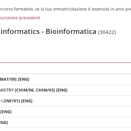
percorso formativo, se la tua immatricolazione è avvenuta in anni p
i iscrizione precedenti
ioinformatics - Bioinformatica
(30422)
[MAT/09] [ENG]
MISTRY
[CHIM/06, CHIM/03] [ENG]
 I
[INF/01] [ENG]
 [ENG]
ENG]