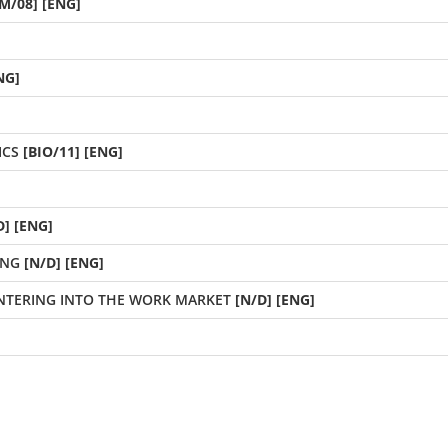
M/08] [ENG]
NG]
ICS
[BIO/11] [ENG]
D] [ENG]
ING
[N/D] [ENG]
NTERING INTO THE WORK MARKET
[N/D] [ENG]