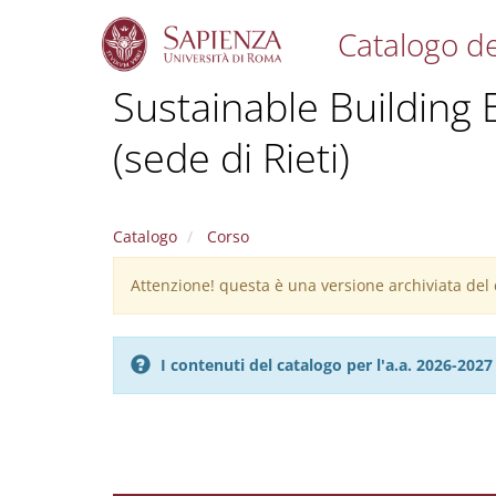
Catalogo de
S
Sustainable Building E
k
i
(sede di Rieti)
p
t
o
m
a
Catalogo
Corso
i
n
Attenzione! questa è una versione archiviata del c
Warning
c
message
o
n
I contenuti del catalogo per l'a.a. 2026-20
t
e
n
t