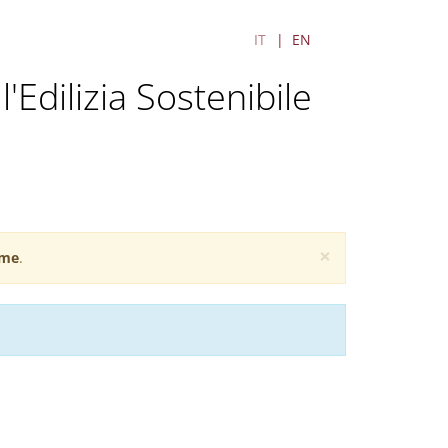
IT
EN
'Edilizia Sostenibile
×
me
.