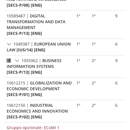
[SECS-P/08] [ENG]
10589487
|
DIGITAL
1º
1º
9
TRANSFORMATION AND DATA
MANAGEMENT
[SECS-P/13] [ENG]
1049387
|
EUROPEAN UNION
1º
1º
6
LAW
[IUS/14] [ENG]
1055962
|
BUSINESS
1º
2º
9
INFORMATION SYSTEMS
[SECS-P/13] [ENG]
10612215
|
GLOBALIZATION AND
1º
2º
6
ECONOMIC DEVELOPMENT
[SECS-P/01] [ENG]
10612150
|
INDUSTRIAL
1º
2º
6
ECONOMICS AND INNOVATION
[SECS-P/02] [ENG]
Gruppo opzionale: ECoMI 1