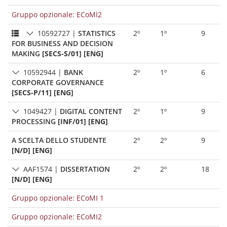
Gruppo opzionale: ECoMI2
10592727
|
STATISTICS
2º
1º
9
FOR BUSINESS AND DECISION
MAKING
[SECS-S/01] [ENG]
10592944
|
BANK
2º
1º
6
CORPORATE GOVERNANCE
[SECS-P/11] [ENG]
1049427
|
DIGITAL CONTENT
2º
1º
9
PROCESSING
[INF/01] [ENG]
A SCELTA DELLO STUDENTE
2º
2º
9
[N/D] [ENG]
AAF1574
|
DISSERTATION
2º
2º
18
[N/D] [ENG]
Gruppo opzionale: ECoMI 1
Gruppo opzionale: ECoMI2