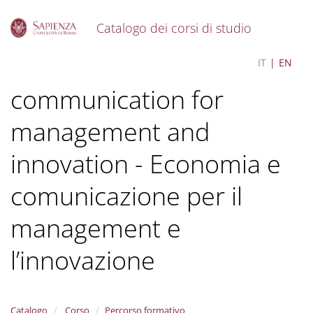
Catalogo dei corsi di studio
S
Economics and
IT
EN
k
i
communication for
p
t
o
management and
m
a
innovation - Economia e
i
n
comunicazione per il
c
o
management e
n
t
e
l’innovazione
n
t
Catalogo
Corso
Percorso formativo