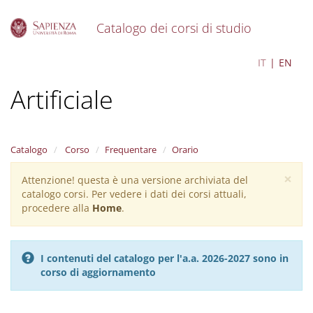
Catalogo dei corsi di studio
S
Filosofia e Intelligenza
IT
EN
k
i
Artificiale
p
t
o
m
a
Catalogo
Corso
Frequentare
Orario
i
×
n
Attenzione! questa è una versione archiviata del
Warning
c
catalogo corsi. Per vedere i dati dei corsi attuali,
message
o
procedere alla
Home
.
n
t
e
I contenuti del catalogo per l'a.a. 2026-2027 sono in
n
corso di aggiornamento
t