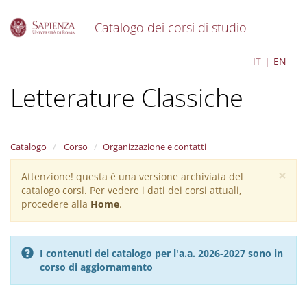
Catalogo dei corsi di studio
S
Classics - Civiltà e
IT
EN
k
i
Letterature Classiche
p
t
o
m
a
Catalogo
Corso
Organizzazione e contatti
i
×
n
Attenzione! questa è una versione archiviata del
Warning
c
catalogo corsi. Per vedere i dati dei corsi attuali,
message
o
procedere alla
Home
.
n
t
e
I contenuti del catalogo per l'a.a. 2026-2027 sono in
n
corso di aggiornamento
t