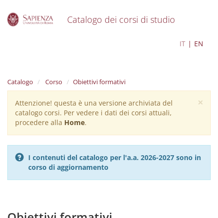
Catalogo dei corsi di studio
S
Psicologia e Salute
IT
EN
k
i
p
t
Catalogo
Corso
Obiettivi formativi
o
m
×
Attenzione! questa è una versione archiviata del
Warning
a
catalogo corsi. Per vedere i dati dei corsi attuali,
i
message
procedere alla
Home
.
n
c
o
n
I contenuti del catalogo per l'a.a. 2026-2027 sono in
t
corso di aggiornamento
e
n
t
Obiettivi formativi