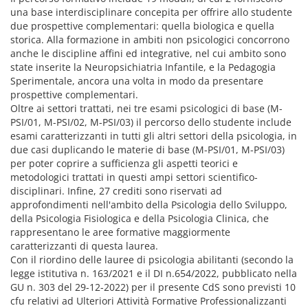
una base interdisciplinare concepita per offrire allo studente
due prospettive complementari: quella biologica e quella
storica. Alla formazione in ambiti non psicologici concorrono
anche le discipline affini ed integrative, nel cui ambito sono
state inserite la Neuropsichiatria Infantile, e la Pedagogia
Sperimentale, ancora una volta in modo da presentare
prospettive complementari.
Oltre ai settori trattati, nei tre esami psicologici di base (M-
PSI/01, M-PSI/02, M-PSI/03) il percorso dello studente include
esami caratterizzanti in tutti gli altri settori della psicologia, in
due casi duplicando le materie di base (M-PSI/01, M-PSI/03)
per poter coprire a sufficienza gli aspetti teorici e
metodologici trattati in questi ampi settori scientifico-
disciplinari. Infine, 27 crediti sono riservati ad
approfondimenti nell'ambito della Psicologia dello Sviluppo,
della Psicologia Fisiologica e della Psicologia Clinica, che
rappresentano le aree formative maggiormente
caratterizzanti di questa laurea.
Con il riordino delle lauree di psicologia abilitanti (secondo la
legge istitutiva n. 163/2021 e il DI n.654/2022, pubblicato nella
GU n. 303 del 29-12-2022) per il presente CdS sono previsti 10
cfu relativi ad Ulteriori Attività Formative Professionalizzanti