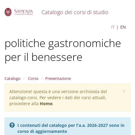
Catalogo dei corsi di studio
S
Scienze, culture e
IT
EN
k
i
politiche gastronomiche
p
t
o
per il benessere
m
a
i
n
Catalogo
Corso
Presentazione
c
o
×
Attenzione! questa è una versione archiviata del
Warning
n
catalogo corsi. Per vedere i dati dei corsi attuali,
message
t
procedere alla
Home
.
e
n
t
I contenuti del catalogo per l'a.a. 2026-2027 sono in
corso di aggiornamento