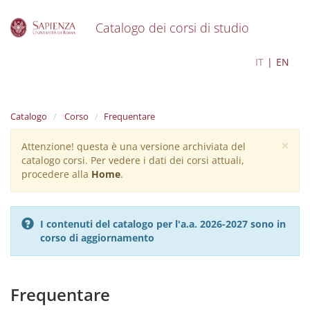
Catalogo dei corsi di studio
S
Scienze della Politica
IT
EN
k
i
p
t
Catalogo
Corso
Frequentare
o
m
×
Attenzione! questa è una versione archiviata del
Warning
a
catalogo corsi. Per vedere i dati dei corsi attuali,
i
message
procedere alla
Home
.
n
c
o
n
I contenuti del catalogo per l'a.a. 2026-2027 sono in
t
corso di aggiornamento
e
n
t
Frequentare