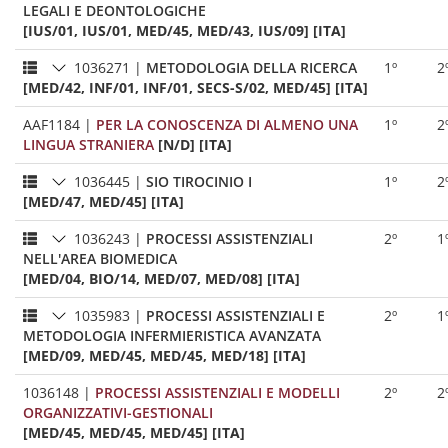
LEGALI E DEONTOLOGICHE
[IUS/01, IUS/01, MED/45, MED/43, IUS/09] [ITA]
1036271
|
METODOLOGIA DELLA RICERCA
1º
2
[MED/42, INF/01, INF/01, SECS-S/02, MED/45] [ITA]
AAF1184
|
PER LA CONOSCENZA DI ALMENO UNA
1º
2
LINGUA STRANIERA
[N/D] [ITA]
1036445
|
SIO TIROCINIO I
1º
2
[MED/47, MED/45] [ITA]
1036243
|
PROCESSI ASSISTENZIALI
2º
1
NELL'AREA BIOMEDICA
[MED/04, BIO/14, MED/07, MED/08] [ITA]
1035983
|
PROCESSI ASSISTENZIALI E
2º
1
METODOLOGIA INFERMIERISTICA AVANZATA
[MED/09, MED/45, MED/45, MED/18] [ITA]
1036148
|
PROCESSI ASSISTENZIALI E MODELLI
2º
2
ORGANIZZATIVI-GESTIONALI
[MED/45, MED/45, MED/45] [ITA]