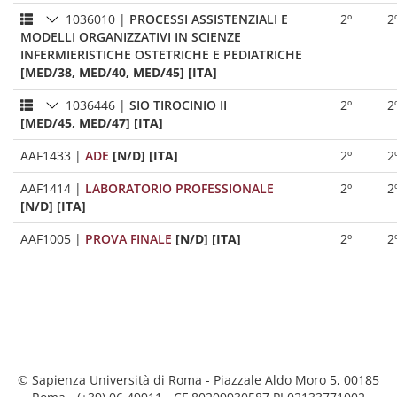
1036010
|
PROCESSI ASSISTENZIALI E
2º
2
MODELLI ORGANIZZATIVI IN SCIENZE
INFERMIERISTICHE OSTETRICHE E PEDIATRICHE
[MED/38, MED/40, MED/45] [ITA]
1036446
|
SIO TIROCINIO II
2º
2
[MED/45, MED/47] [ITA]
AAF1433
|
ADE
[N/D] [ITA]
2º
2
AAF1414
|
LABORATORIO PROFESSIONALE
2º
2
[N/D] [ITA]
AAF1005
|
PROVA FINALE
[N/D] [ITA]
2º
2
© Sapienza Università di Roma - Piazzale Aldo Moro 5, 00185