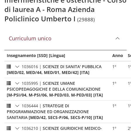
di laurea A - Roma Azienda
Policlinico Umberto I
(29888)
Curriculum unico
Insegnamento [SSD] [Lingua]
Anno
S
1036016
|
SCIENZE DI SANITA' PUBBLICA
1º
1
[MED/02, MED/44, MED/01, MED/42] [ITA]
1035995
|
SCIENZE UMANE
1º
1
PSICOPEDAGOGICHE E DELLA COMUNICAZIONE
[M-PSI/04, M-PSI/06, M-PED/03, M-PED/03] [ITA]
1036444
|
STRATEGIE DI
1º
1
PROGRAMMAZIONE ED ORGANIZZAZIONE
SANITARIA
[MED/42, SECS-P/06, SECS-P/10] [ITA]
1036210
|
SCIENZE GIURIDICHE MEDICO-
1º
2