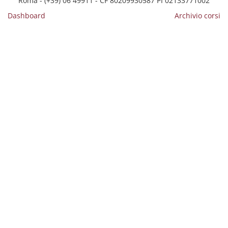
Roma - (+39) 06 49911 - CF 80209930587 PI 02133771002
Dashboard
Archivio corsi