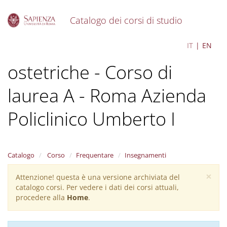
Catalogo dei corsi di studio
S
Scienze infermieristiche e
IT
EN
k
i
ostetriche - Corso di
p
t
o
laurea A - Roma Azienda
m
a
Policlinico Umberto I
i
n
c
o
Catalogo
Corso
Frequentare
Insegnamenti
n
t
×
Attenzione! questa è una versione archiviata del
Warning
e
catalogo corsi. Per vedere i dati dei corsi attuali,
n
message
procedere alla
Home
.
t