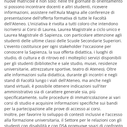
nuove matricole e non solo: nelle tre giornate di orientamento
si possono incontrare docenti e altri studenti, ricevere
informazioni, assistere nell'Aula Magna alle conferenze di
presentazione dell'offerta formativa di tutte le Facoltà
dell'Ateneo. L'iniziativa è rivolta a tutti coloro che intendono
iscriversi ai Corsi di Laurea, Laurea Magistrale a ciclo unico e
Laurea Magistrale di Sapienza, con particolare attenzione agli
studenti delle ultime classi delle Scuole Secondarie Superiori.
L'evento costituisce per ogni stakeholder l'occasione per
conoscere la Sapienza, la sua offerta didattica, i luoghi di
studio, di cultura e di ritrovo ed i molteplici servizi disponibili
per gli studenti (biblioteche e sale studio, musei, residenze
universitarie, attrezzature sportive, teatro di Ateneo). Oltre
alle informazioni sulla didattica, durante gli incontri e negli
stand di Facoltà lungo i viali dell'Ateneo, ma anche negli
stand virtuali, è possibile ottenere indicazioni sull'iter
amministrativo sia di carattere generale sia, più
specificatamente, sulle procedure di immatricolazione ai vari
corsi di studio e acquisire informazioni specifiche sui bandi
per la partecipazione alle prove di accesso ai corsi.
Inoltre, per favorire lo sviluppo di contesti inclusivi e l'accesso
alla formazione universitaria, il Settore per le relazioni con gli
studenti con disabilità e con DSA promuove spazi di confronto