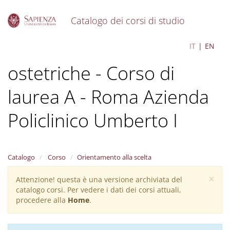
Catalogo dei corsi di studio
S
Scienze infermieristiche e
IT
EN
k
i
ostetriche - Corso di
p
t
o
laurea A - Roma Azienda
m
a
Policlinico Umberto I
i
n
c
o
Catalogo
Corso
Orientamento alla scelta
n
t
×
Attenzione! questa è una versione archiviata del
Warning
e
catalogo corsi. Per vedere i dati dei corsi attuali,
n
message
procedere alla
Home
.
t