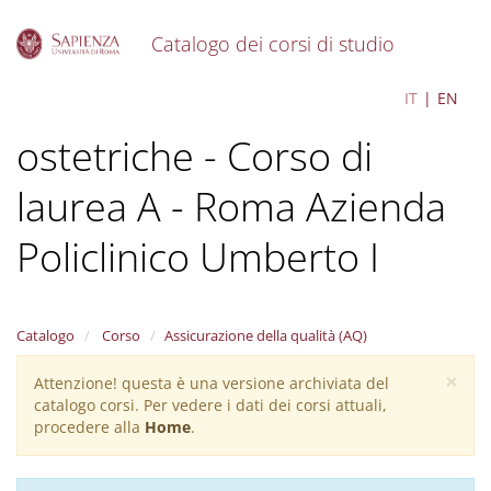
Catalogo dei corsi di studio
S
Scienze infermieristiche e
IT
EN
k
i
ostetriche - Corso di
p
t
o
laurea A - Roma Azienda
m
a
Policlinico Umberto I
i
n
c
o
Catalogo
Corso
Assicurazione della qualità (AQ)
n
t
×
Attenzione! questa è una versione archiviata del
Warning
e
catalogo corsi. Per vedere i dati dei corsi attuali,
n
message
procedere alla
Home
.
t