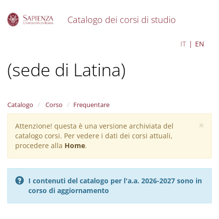
Catalogo dei corsi di studio
S
Economia e management
IT
EN
k
i
(sede di Latina)
p
t
o
m
a
Catalogo
Corso
Frequentare
i
×
n
Attenzione! questa è una versione archiviata del
Warning
c
catalogo corsi. Per vedere i dati dei corsi attuali,
message
o
procedere alla
Home
.
n
t
e
I contenuti del catalogo per l'a.a. 2026-2027 sono in
n
corso di aggiornamento
t