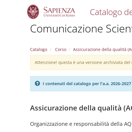
Catalogo de
S
Comunicazione Scient
k
i
p
t
Catalogo
Corso
Assicurazione della qualità (A
o
m
Attenzione! questa è una versione archiviata del c
Warning
a
i
message
n
c
I contenuti del catalogo per l'a.a. 2026-20
o
n
t
e
Assicurazione della qualità (A
n
t
Organizzazione e responsabilità della AQ