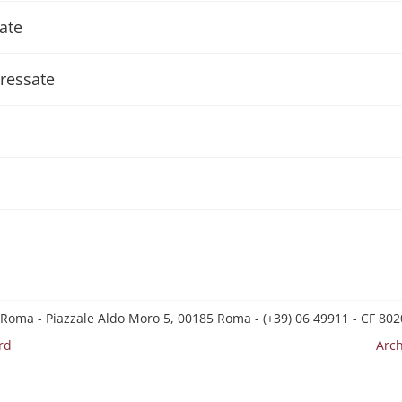
sate
eressate
 Roma - Piazzale Aldo Moro 5, 00185 Roma - (+39) 06 49911 - CF 8
rd
Arch