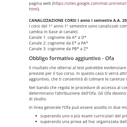
pagina web (
https://sites.google.com/mat.uniroma1
html
).
CANALIZZAZIONE CORSI I anno I semestre A.A. 20
I corsi del 1° anno 1° semestre sono canalizzati come
cambia in base al canale):
Canale 1: cognome da A* a D*
Canale 2: cognome da E* a PA*
Canale 3: cognome da PB* a Z*
Obbligo formativo aggiuntivo - Ofa
Il risultato che otterrai al test potrebbe evidenzia
previste per il tuo corso. In questo caso ti verrà at
aggiuntivo, che ti consentirà di colmare le carenze 
Nel bando che regola le procedure di accesso al cor
determinano l'attribuzione dell'Ofa. Gli Ofa devono 
di studio.
In linea generale l’Ofa può essere assolto in due mo
superando uno o più esami curriculari del pr
superando una prova ad hoc organizzata dalla