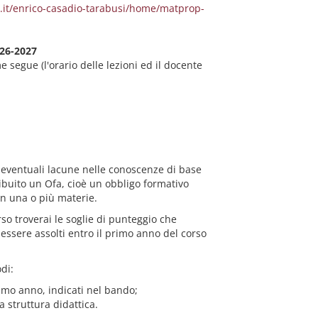
.it/enrico-casadio-tarabusi/home/matprop-
26-2027
 segue (l'orario delle lezioni ed il docente
re eventuali lacune nelle conoscenze di base
tribuito un Ofa, cioè un obbligo formativo
in una o più materie.
so troverai le soglie di punteggio che
essere assolti entro il primo anno del corso
di:
imo anno, indicati nel bando;
 struttura didattica.