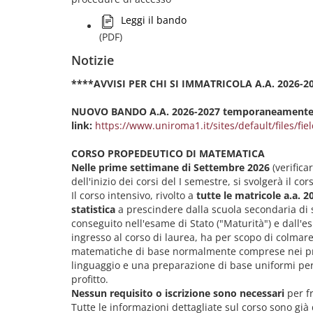
Leggi il bando
(PDF)
Notizie
****AVVISI PER CHI SI IMMATRICOLA A.A. 2026-2
NUOVO BANDO A.A. 2026-2027 temporaneamente d
link:
https://www.uniroma1.it/sites/default/files/fiel
CORSO PROPEDEUTICO DI MATEMATICA
Nelle prime settimane di Settembre 2026
(verifica
dell'inizio dei corsi del I semestre, si svolgerà il 
Il corso intensivo, rivolto a
tutte le matricole a.a. 2
statistica
a prescindere dalla scuola secondaria di 
conseguito nell'esame di Stato ("Maturità") e dall'es
ingresso al corso di laurea, ha per scopo di colmar
matematiche di base normalmente comprese nei pro
linguaggio e una preparazione di base uniformi per
profitto.
Nessun requisito o iscrizione sono necessari
per fr
Tutte le informazioni dettagliate sul corso sono già