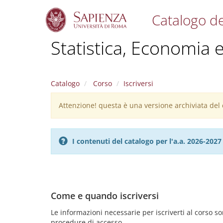
Catalogo de
S
Statistica, Economia e
k
i
p
t
Catalogo
Corso
Iscriversi
o
m
Attenzione! questa è una versione archiviata del c
Warning
a
i
message
n
c
I contenuti del catalogo per l'a.a. 2026-20
o
n
t
e
n
Come e quando iscriversi
t
Le informazioni necessarie per iscriverti al corso 
procedure di accesso