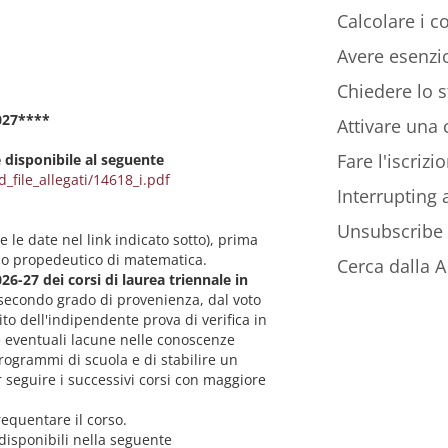
Calcolare i co
Avere esenzio
Chiedere lo s
027****
Attivare una c
Fare l'iscriz
isponibile al seguente
d_file_allegati/14618_i.pdf
Interrupting
Unsubscribe
re le date nel link indicato sotto), prima
corso propedeutico di matematica.
Cerca dalla A 
026-27 dei corsi di laurea triennale in
secondo grado di provenienza, dal voto
ito dell'indipendente prova di verifica in
e eventuali lacune nelle conoscenze
grammi di scuola e di stabilire un
 seguire i successivi corsi con maggiore
equentare il corso.
 disponibili nella seguente