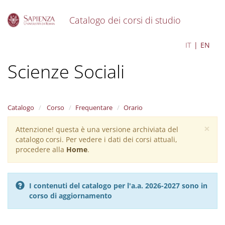
Catalogo dei corsi di studio
S
Statistica, Economia e
IT
EN
k
i
Scienze Sociali
p
t
o
m
a
Catalogo
Corso
Frequentare
Orario
i
×
n
Attenzione! questa è una versione archiviata del
Warning
c
catalogo corsi. Per vedere i dati dei corsi attuali,
message
o
procedere alla
Home
.
n
t
e
I contenuti del catalogo per l'a.a. 2026-2027 sono in
n
corso di aggiornamento
t