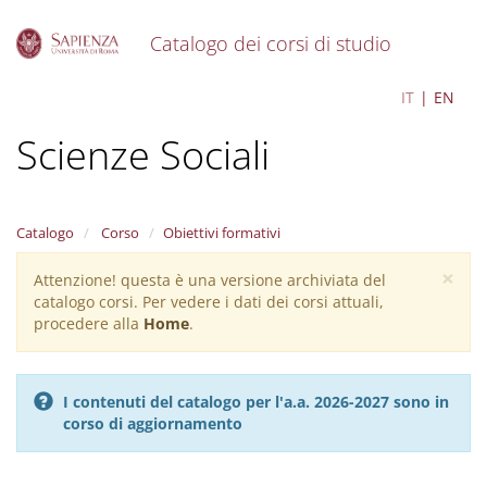
Catalogo dei corsi di studio
S
Statistica, Economia e
IT
EN
k
i
Scienze Sociali
p
t
o
m
a
Catalogo
Corso
Obiettivi formativi
i
×
n
Attenzione! questa è una versione archiviata del
Warning
c
catalogo corsi. Per vedere i dati dei corsi attuali,
message
o
procedere alla
Home
.
n
t
e
I contenuti del catalogo per l'a.a. 2026-2027 sono in
n
corso di aggiornamento
t