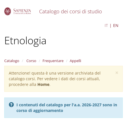
Catalogo dei corsi di studio
S
Antropologia Culturale ed
IT
EN
k
i
Etnologia
p
t
o
m
a
Catalogo
Corso
Frequentare
Appelli
i
×
n
Attenzione! questa è una versione archiviata del
Warning
c
catalogo corsi. Per vedere i dati dei corsi attuali,
message
o
procedere alla
Home
.
n
t
e
I contenuti del catalogo per l'a.a. 2026-2027 sono in
n
corso di aggiornamento
t