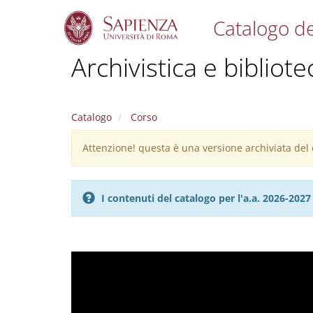
Catalogo de
S
Archivistica e biblio
k
i
p
t
Catalogo
Corso
o
m
Attenzione! questa è una versione archiviata del c
Warning
a
i
message
n
c
I contenuti del catalogo per l'a.a. 2026-20
o
n
t
e
n
t