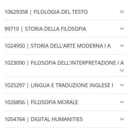
Filtra
appelli
H
10629358 | FILOLOGIA DEL TESTO
i
d
H
99710 | STORIA DELLA FILOSOFIA
e
i
d
H
1024950 | STORIA DELL'ARTE MODERNA I A
e
i
d
H
1023090 | FILOSOFIA DELL'INTERPRETAZIONE I A
e
i
d
H
1025297 | LINGUA E TRADUZIONE INGLESE I
e
i
d
H
1026856 | FILOSOFIA MORALE
e
i
d
H
1054764 | DIGITAL HUMANITIES
e
i