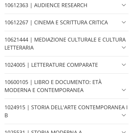
d
H
10612363 | AUDIENCE RESEARCH
e
i
d
H
10612267 | CINEMA E SCRITTURA CRITICA
e
i
d
H
10621444 | MEDIAZIONE CULTURALE E CULTURA
e
i
LETTERARIA
d
e
H
1024005 | LETTERATURE COMPARATE
i
d
H
10600105 | LIBRO E DOCUMENTO: ETÀ
e
i
MODERNA E CONTEMPORANEA
d
e
H
1024915 | STORIA DELL'ARTE CONTEMPORANEA I
i
B
d
e
H
1025531 | STORIA MODERNA A