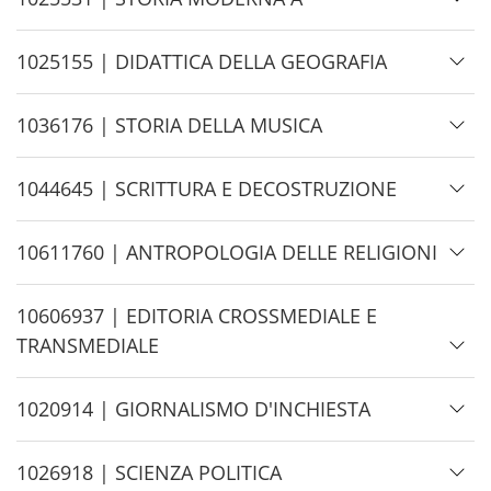
i
d
H
1025155 | DIDATTICA DELLA GEOGRAFIA
e
i
d
H
1036176 | STORIA DELLA MUSICA
e
i
d
H
1044645 | SCRITTURA E DECOSTRUZIONE
e
i
d
H
10611760 | ANTROPOLOGIA DELLE RELIGIONI
e
i
d
H
10606937 | EDITORIA CROSSMEDIALE E
e
i
TRANSMEDIALE
d
e
H
1020914 | GIORNALISMO D'INCHIESTA
i
d
H
1026918 | SCIENZA POLITICA