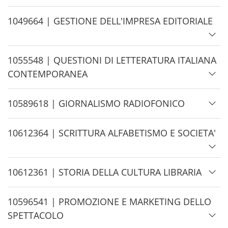
e
i
d
H
1049664 | GESTIONE DELL'IMPRESA EDITORIALE
e
i
d
H
1055548 | QUESTIONI DI LETTERATURA ITALIANA
e
i
CONTEMPORANEA
d
e
H
10589618 | GIORNALISMO RADIOFONICO
i
d
H
10612364 | SCRITTURA ALFABETISMO E SOCIETA'
e
i
d
H
10612361 | STORIA DELLA CULTURA LIBRARIA
e
i
d
H
10596541 | PROMOZIONE E MARKETING DELLO
e
i
SPETTACOLO