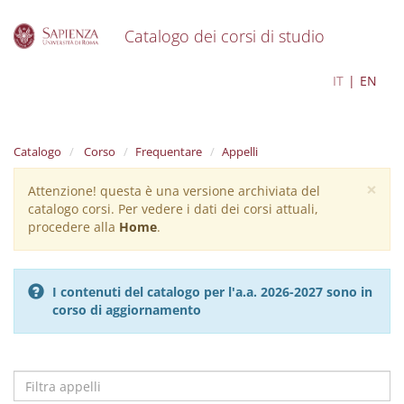
Catalogo dei corsi di studio
S
Editoria e scrittura
IT
EN
k
i
p
t
Catalogo
Corso
Frequentare
Appelli
o
m
×
Attenzione! questa è una versione archiviata del
Warning
a
catalogo corsi. Per vedere i dati dei corsi attuali,
i
message
procedere alla
Home
.
n
c
o
n
I contenuti del catalogo per l'a.a. 2026-2027 sono in
t
corso di aggiornamento
e
n
t