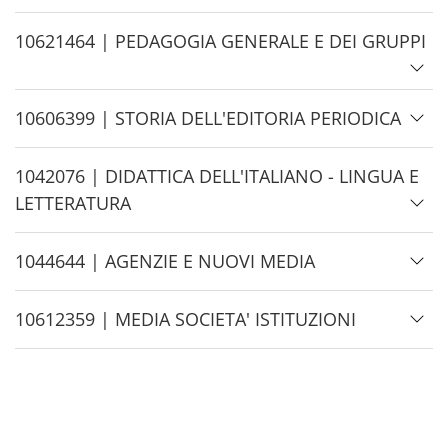
i
d
H
10621464 | PEDAGOGIA GENERALE E DEI GRUPPI
e
i
d
H
10606399 | STORIA DELL'EDITORIA PERIODICA
e
i
d
H
1042076 | DIDATTICA DELL'ITALIANO - LINGUA E
e
i
LETTERATURA
d
e
H
1044644 | AGENZIE E NUOVI MEDIA
i
d
H
10612359 | MEDIA SOCIETA' ISTITUZIONI
e
i
d
e