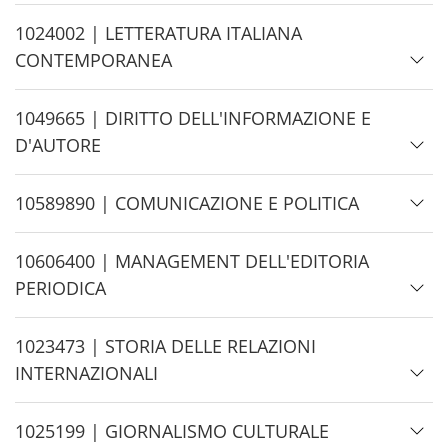
d
e
H
1024002 | LETTERATURA ITALIANA
i
CONTEMPORANEA
d
e
H
1049665 | DIRITTO DELL'INFORMAZIONE E
i
D'AUTORE
d
e
H
10589890 | COMUNICAZIONE E POLITICA
i
d
H
10606400 | MANAGEMENT DELL'EDITORIA
e
i
PERIODICA
d
e
H
1023473 | STORIA DELLE RELAZIONI
i
INTERNAZIONALI
d
e
H
1025199 | GIORNALISMO CULTURALE