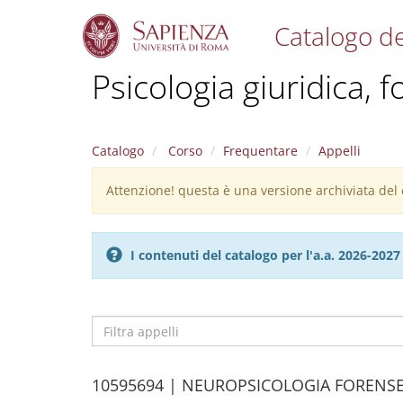
Catalogo de
S
Psicologia giuridica, 
k
i
p
t
Catalogo
Corso
Frequentare
Appelli
o
m
Attenzione! questa è una versione archiviata del c
Warning
a
i
message
n
c
I contenuti del catalogo per l'a.a. 2026-20
o
n
t
e
n
t
Filtra
appelli
H
10595694 | NEUROPSICOLOGIA FORENS