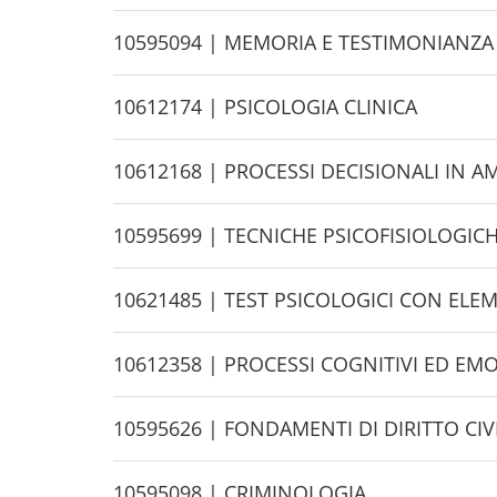
i
d
H
10595094 | MEMORIA E TESTIMONIANZA
e
i
d
H
10612174 | PSICOLOGIA CLINICA
e
i
d
H
10612168 | PROCESSI DECISIONALI IN 
e
i
d
H
10595699 | TECNICHE PSICOFISIOLOGIC
e
i
d
H
10621485 | TEST PSICOLOGICI CON ELEME
e
i
d
H
10612358 | PROCESSI COGNITIVI ED EM
e
i
d
H
10595626 | FONDAMENTI DI DIRITTO CIV
e
i
d
H
10595098 | CRIMINOLOGIA