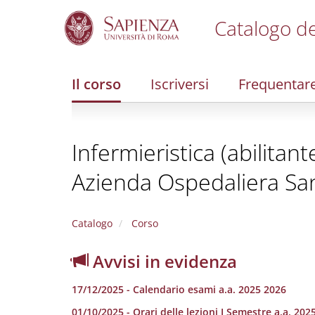
Catalogo de
S
k
i
Il corso
Iscriversi
Frequentar
p
t
o
m
Infermieristica (abilitan
a
i
Azienda Ospedaliera Sa
n
c
o
n
Catalogo
Corso
t
e
Avvisi in evidenza
n
t
17/12/2025 - Calendario esami a.a. 2025 2026
01/10/2025 - Orari delle lezioni I Semestre a.a. 202