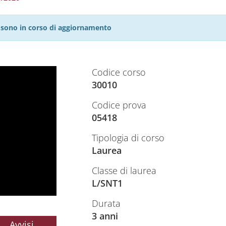
27 sono in corso di aggiornamento
Codice corso
30010
Codice prova
05418
Tipologia di corso
Laurea
Classe di laurea
L/SNT1
Durata
3 anni
Avvisi