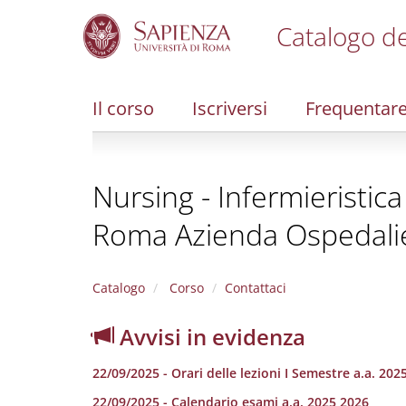
Catalogo de
S
k
i
Il corso
Iscriversi
Frequentar
p
t
o
m
Nursing - Infermieristica 
a
i
Roma Azienda Ospedali
n
c
o
n
Catalogo
Corso
Contattaci
t
e
Avvisi in evidenza
n
t
22/09/2025 - Orari delle lezioni I Semestre a.a. 202
22/09/2025 - Calendario esami a.a. 2025 2026