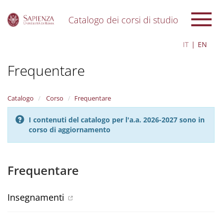
Catalogo dei corsi di studio
S
IT
EN
k
i
Frequentare
p
t
o
m
Catalogo
Corso
Frequentare
a
i
I contenuti del catalogo per l'a.a. 2026-2027 sono in
n
corso di aggiornamento
c
o
n
t
Frequentare
e
n
t
Insegnamenti