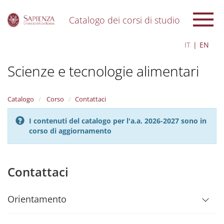
Catalogo dei corsi di studio
S
IT
EN
k
i
Scienze e tecnologie alimentari
p
t
o
m
Catalogo
Corso
Contattaci
a
i
I contenuti del catalogo per l'a.a. 2026-2027 sono in
n
corso di aggiornamento
c
o
n
t
Contattaci
e
n
t
Orientamento