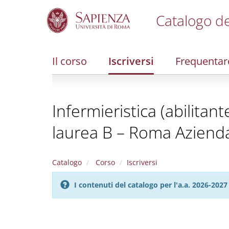
Catalogo de
S
k
i
Il corso
Iscriversi
Frequentar
p
t
o
m
Infermieristica (abilitan
a
i
laurea B – Roma Azienda
n
c
o
n
Catalogo
Corso
Iscriversi
t
e
I contenuti del catalogo per l'a.a. 2026-20
n
t