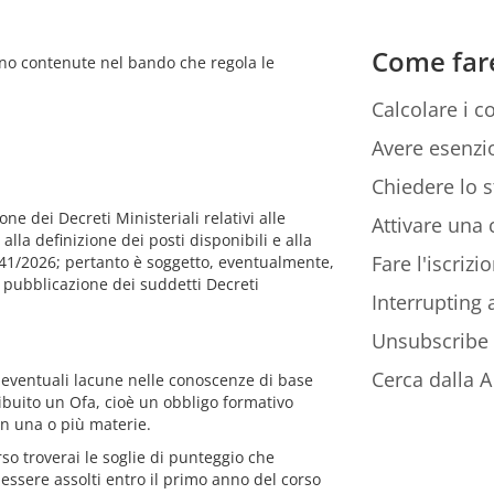
Come far
sono contenute nel bando che regola le
Calcolare i co
Avere esenzio
Chiedere lo s
e dei Decreti Ministeriali relativi alle
Attivare una c
lla definizione dei posti disponibili e alla
Fare l'iscriz
M 941/2026; pertanto è soggetto, eventualmente,
a pubblicazione dei suddetti Decreti
Interrupting
Unsubscribe
Cerca dalla A 
re eventuali lacune nelle conoscenze di base
tribuito un Ofa, cioè un obbligo formativo
in una o più materie.
so troverai le soglie di punteggio che
essere assolti entro il primo anno del corso