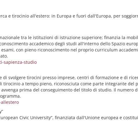
a e tirocinio all'estero: in Europa e fuori dall'Europa, per soggiorni
onale tra le istituzioni di istruzione superiore; finanzia la mobilità
l riconoscimento accademico degli studi all'interno dello Spazio eur
 esami, con pieno riconoscimento nel proprio curriculum accademic
ato.
i-sapienza-studio
 di svolgere tirocini presso imprese, centri di formazione e di ricer
i tirocinio a tempo pieno, riconosciuta come parte integrante del p
 avvenga prima del conseguimento del titolo di studio. Il numero di
programma.
allestero
y”
uropean Civic University”, finanziata dall'Unione europea e costitui