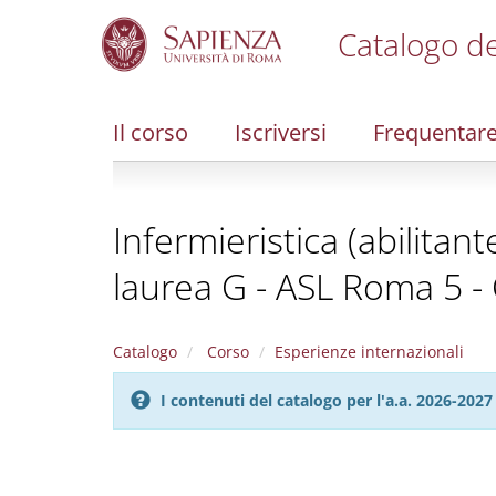
Catalogo de
S
k
i
Il corso
Iscriversi
Frequentar
p
t
o
m
Infermieristica (abilitan
a
i
laurea G - ASL Roma 5 - 
n
c
o
n
Catalogo
Corso
Esperienze internazionali
t
e
I contenuti del catalogo per l'a.a. 2026-20
n
t