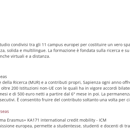
tudio condivisi tra gli 11 campus europei per costituire un vero sp
a, solida e multilingue. La formazione è fondata sulla ricerca e su 
nche virtuali e a distanza.
seas
e della Ricerca (MUR) e a contributi propri, Sapienza ogni anno offre
e oltre 200 Istituzioni non-UE con le quali ha in vigore accordi bila
mesi e di 500 euro netti a partire dal 6° mese in poi. La permanenza
cutivi. È consentito fruire del contributo soltanto una volta per c
rseas
amma Erasmus+ KA171 international credit mobility - ICM
sione europea, permette a studentesse, studenti e docenti di trasc