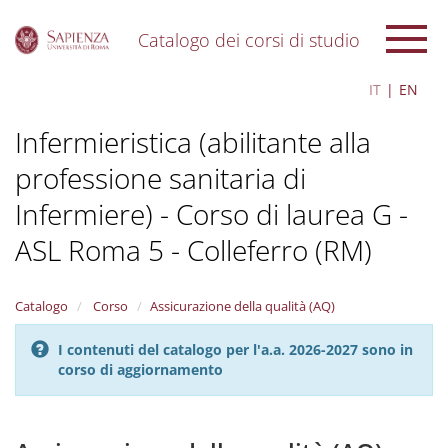
Catalogo dei corsi di studio
S
IT
EN
k
i
Infermieristica (abilitante alla
p
t
professione sanitaria di
o
m
Infermiere) - Corso di laurea G -
a
i
ASL Roma 5 - Colleferro (RM)
n
c
o
Catalogo
Corso
Assicurazione della qualità (AQ)
n
t
I contenuti del catalogo per l'a.a. 2026-2027 sono in
e
corso di aggiornamento
n
t