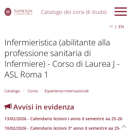
Catalogo dei corsi di studio
S
IT
EN
k
i
Infermieristica (abilitante alla
p
t
professione sanitaria di
o
m
Infermiere) - Corso di Laurea J -
a
i
ASL Roma 1
n
c
o
Catalogo
Corso
Esperienze internazionali
n
t
Avvisi in evidenza
e
n
t
13/02/2026 - Calendario lezioni I anno II semestre aa 25-26
10/02/2026 - Calendario lezioni 3° anno II semestre aa 25-