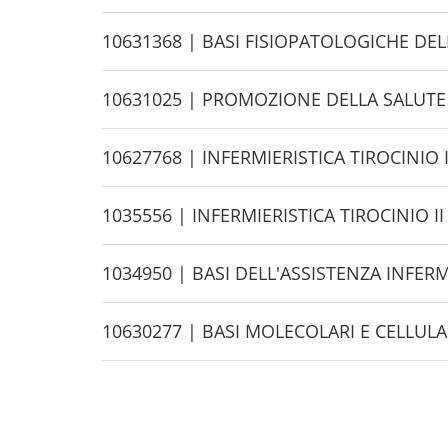
e
i
d
H
10631368 | BASI FISIOPATOLOGICHE DEL
e
i
d
H
10631025 | PROMOZIONE DELLA SALUTE
e
i
d
H
10627768 | INFERMIERISTICA TIROCINIO 
e
i
d
H
1035556 | INFERMIERISTICA TIROCINIO II
e
i
d
H
1034950 | BASI DELL'ASSISTENZA INFERM
e
i
d
H
10630277 | BASI MOLECOLARI E CELLULA
e
i
d
e