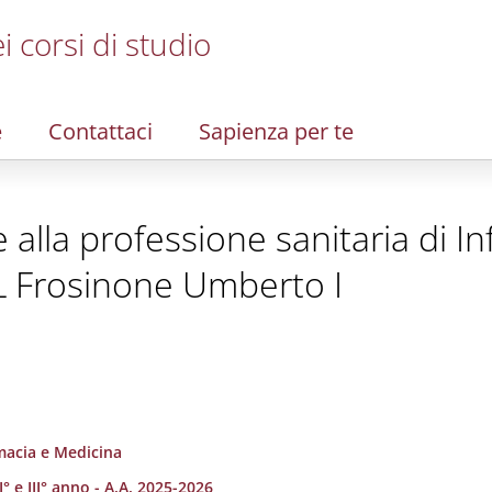
i corsi di studio
e
Contattaci
Sapienza per te
te alla professione sanitaria di I
L Frosinone Umberto I
rmacia e Medicina
I° e III° anno - A.A. 2025-2026