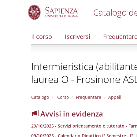
Catalogo de
S
k
i
Il corso
Iscriversi
Frequentar
p
t
o
m
Infermieristica (abilitan
a
i
laurea O - Frosinone AS
n
c
o
n
Catalogo
Corso
Frequentare
Appelli
t
e
Avvisi in evidenza
n
t
29/10/2025 - Servizi orientamento e tutorato - Fa
09/10/2025 - Calendario Didattico I° Semestre - I°, I