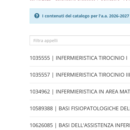
I contenuti del catalogo per l'a.a. 2026-20
Filtra
appelli
H
1035555 | INFERMIERISTICA TIROCINIO I
i
d
H
1035557 | INFERMIERISTICA TIROCINIO II
e
i
d
H
1034962 | INFERMIERISTICA IN AREA MA
e
i
d
H
10589388 | BASI FISIOPATOLOGICHE DEL
e
i
d
H
10626085 | BASI DELL'ASSISTENZA INFER