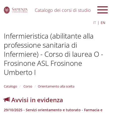
Catalogo dei corsi di studio
S
IT
EN
k
i
Infermieristica (abilitante alla
p
t
professione sanitaria di
o
m
Infermiere) - Corso di laurea O -
a
i
Frosinone ASL Frosinone
n
c
Umberto I
o
n
t
Catalogo
Corso
Orientamento alla scelta
e
n
Avvisi in evidenza
t
29/10/2025 - Servizi orientamento e tutorato - Farmacia e