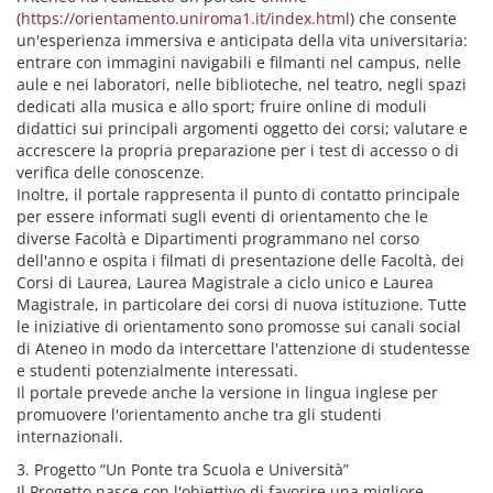
(
https://orientamento.uniroma1.it/index.html
) che consente
un'esperienza immersiva e anticipata della vita universitaria:
entrare con immagini navigabili e filmanti nel campus, nelle
aule e nei laboratori, nelle biblioteche, nel teatro, negli spazi
dedicati alla musica e allo sport; fruire online di moduli
didattici sui principali argomenti oggetto dei corsi; valutare e
accrescere la propria preparazione per i test di accesso o di
verifica delle conoscenze.
Inoltre, il portale rappresenta il punto di contatto principale
per essere informati sugli eventi di orientamento che le
diverse Facoltà e Dipartimenti programmano nel corso
dell'anno e ospita i filmati di presentazione delle Facoltà, dei
Corsi di Laurea, Laurea Magistrale a ciclo unico e Laurea
Magistrale, in particolare dei corsi di nuova istituzione. Tutte
le iniziative di orientamento sono promosse sui canali social
di Ateneo in modo da intercettare l'attenzione di studentesse
e studenti potenzialmente interessati.
Il portale prevede anche la versione in lingua inglese per
promuovere l'orientamento anche tra gli studenti
internazionali.
3. Progetto “Un Ponte tra Scuola e Università”
Il Progetto nasce con l'obiettivo di favorire una migliore