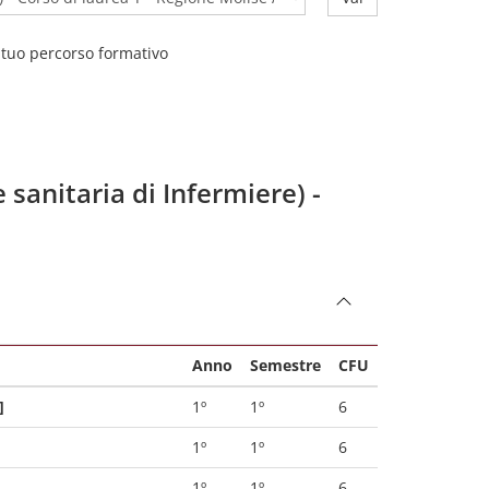
l tuo percorso formativo
 sanitaria di Infermiere) -
Anno
Semestre
CFU
]
1º
1º
6
1º
1º
6
1º
1º
6