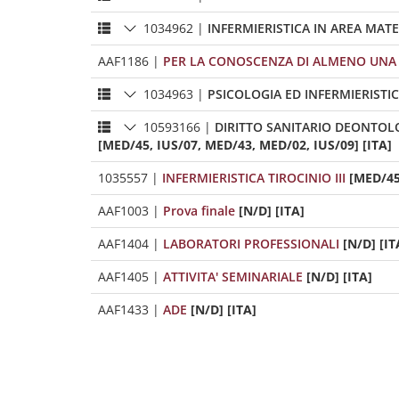
1034962
|
INFERMIERISTICA IN AREA MAT
AAF1186
|
PER LA CONOSCENZA DI ALMENO UNA 
1034963
|
PSICOLOGIA ED INFERMIERISTI
10593166
|
DIRITTO SANITARIO DEONTOL
[MED/45, IUS/07, MED/43, MED/02, IUS/09] [ITA]
1035557
|
INFERMIERISTICA TIROCINIO III
[MED/45
AAF1003
|
Prova finale
[N/D] [ITA]
AAF1404
|
LABORATORI PROFESSIONALI
[N/D] [IT
AAF1405
|
ATTIVITA' SEMINARIALE
[N/D] [ITA]
AAF1433
|
ADE
[N/D] [ITA]