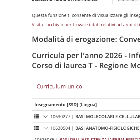
Questa funzione ti consente di visualizzare gli ins
Visita l'archivio per trovare i dati relativi ad anni d
Modalità di erogazione: Conve
Curricula per l'anno 2026 - Inf
Corso di laurea T - Regione Mo
Curriculum unico
Insegnamento [SSD] [Lingua]
10630277
|
BASI MOLECOLARI E CELLULAR
10630504
|
BASI ANATOMO-FISIOLOGICH
10626085
|
BASI DELL'ASSISTENZA INFERMIERISTI