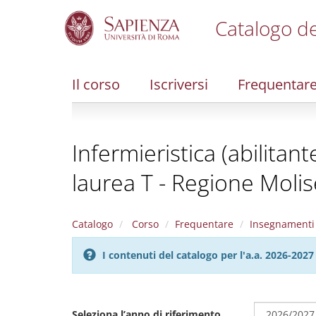
Catalogo de
S
k
i
Il corso
Iscriversi
Frequentar
p
t
o
m
Infermieristica (abilitan
a
i
laurea T - Regione Molis
n
c
o
n
Catalogo
Corso
Frequentare
Insegnamenti
t
e
I contenuti del catalogo per l'a.a. 2026-20
n
t
Seleziona l’anno di riferimento