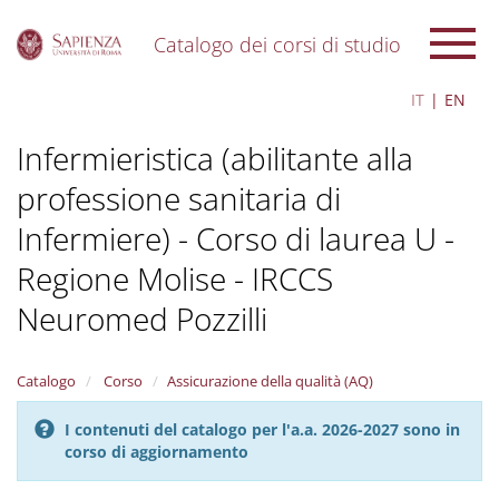
Catalogo dei corsi di studio
S
IT
EN
k
i
Infermieristica (abilitante alla
p
t
professione sanitaria di
o
m
Infermiere) - Corso di laurea U -
a
i
Regione Molise - IRCCS
n
c
Neuromed Pozzilli
o
n
t
Catalogo
Corso
Assicurazione della qualità (AQ)
e
n
I contenuti del catalogo per l'a.a. 2026-2027 sono in
t
corso di aggiornamento