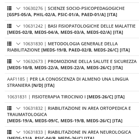
10630276
|
SCIENZE SOCIO-PSICOPEDAGOGICHE
[GSPS-05/A, PHIL-02/A, PSIC-01/A, PAED-01/A] [ITA]
10631242
|
BASI FISIOPATOLOGICHE DELLE MALATTIE
[MEDS-02/B, MEDS-04/A, MEDS-03/A, MEDS-02/A] [ITA]
10631830
|
METODOLOGIA GENERALE DELLA
RIABILITAZIONE
[MEDS-19/B, PAED-02/B, MEDS-26/C] [ITA]
10632673
|
PROMOZIONE DELLA SALUTE E SICUREZZA
[MEDS-10/B, MEDS-22/A, MEDS-22/A, MEDS-26/C] [ITA]
AAF1185
|
PER LA CONOSCENZA DI ALMENO UNA LINGUA
STRANIERA
[N/D] [ITA]
10631831
|
FISIOTERAPIA TIROCINIO I
[MEDS-26/C] [ITA]
10631832
|
RIABILITAZIONE IN AREA ORTOPEDICA E
TRAUMATOLOGICA
[MEDS-19/A, MEDS-09/C, MEDS-19/B, MEDS-26/C] [ITA]
10631833
|
RIABILITAZIONE IN AREA NEUROLOGICA
[MEDS-12/A, PSIC-04/B, MEDS-26/C] [ITA]