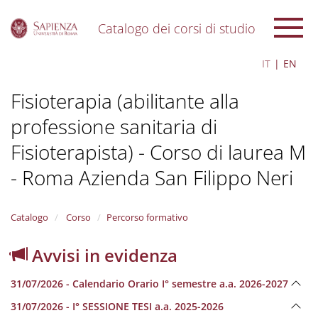
Catalogo dei corsi di studio
S
IT
EN
k
i
Fisioterapia (abilitante alla
p
t
professione sanitaria di
o
m
Fisioterapista) - Corso di laurea M
a
i
- Roma Azienda San Filippo Neri
n
c
o
Catalogo
Corso
Percorso formativo
n
t
Avvisi in evidenza
e
n
t
31/07/2026 - Calendario Orario I° semestre a.a. 2026-2027
31/07/2026 - I° SESSIONE TESI a.a. 2025-2026