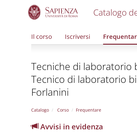
Catalogo de
S
k
i
Il corso
Iscriversi
Frequenta
p
t
o
m
Tecniche di laboratorio b
a
i
Tecnico di laboratorio b
n
c
Forlanini
o
n
t
e
Catalogo
Corso
Frequentare
n
t
Avvisi in evidenza