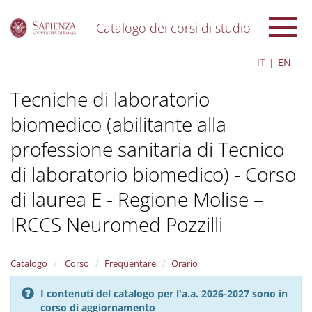
Catalogo dei corsi di studio
S
IT
EN
k
i
Tecniche di laboratorio
p
t
biomedico (abilitante alla
o
m
professione sanitaria di Tecnico
a
i
di laboratorio biomedico) - Corso
n
c
di laurea E - Regione Molise –
o
IRCCS Neuromed Pozzilli
n
t
e
n
Catalogo
Corso
Frequentare
Orario
t
I contenuti del catalogo per l'a.a. 2026-2027 sono in
corso di aggiornamento