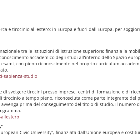
a e tirocinio all'estero: in Europa e fuori dall'Europa, per soggiorni
onale tra le istituzioni di istruzione superiore; finanzia la mobilità
l riconoscimento accademico degli studi all'interno dello Spazio eur
 esami, con pieno riconoscimento nel proprio curriculum accademic
ato.
i-sapienza-studio
 di svolgere tirocini presso imprese, centri di formazione e di ricer
i tirocinio a tempo pieno, riconosciuta come parte integrante del p
 avvenga prima del conseguimento del titolo di studio. Il numero di
programma.
allestero
y”
uropean Civic University”, finanziata dall'Unione europea e costitui