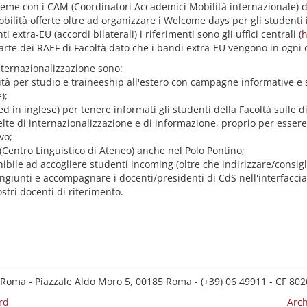
nsieme con i CAM (Coordinatori Accademici Mobilità internazionale) d
obilità offerte oltre ad organizzare i Welcome days per gli studenti
i extra-EU (accordi bilaterali) i riferimenti sono gli uffici centrali (
h
rte dei RAEF di Facoltà dato che i bandi extra-EU vengono in ogni c
ternazionalizzazione sono:
tà per studio e traineeship all'estero con campagne informative e st
);
ed in inglese) per tenere informati gli studenti della Facoltà sulle 
e di internazionalizzazione e di informazione, proprio per essere s
vo;
 (Centro Linguistico di Ateneo) anche nel Polo Pontino;
nibile ad accogliere studenti incoming (oltre che indirizzare/consigl
congiunti e accompagnare i docenti/presidenti di CdS nell'interfaccia
stri docenti di riferimento.
 Roma - Piazzale Aldo Moro 5, 00185 Roma - (+39) 06 49911 - CF 8
rd
Arch