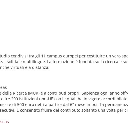
tudio condivisi tra gli 11 campus europei per costituire un vero sp
a, solida e multilingue. La formazione è fondata sulla ricerca e su 
nche virtuali e a distanza.
seas
e della Ricerca (MUR) e a contributi propri, Sapienza ogni anno offre
e oltre 200 Istituzioni non-UE con le quali ha in vigore accordi bila
mesi e di 500 euro netti a partire dal 6° mese in poi. La permanenza
cutivi. È consentito fruire del contributo soltanto una volta per c
rseas