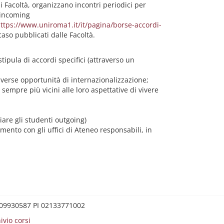
i Facoltà, organizzano incontri periodici per
 incoming
ttps://www.uniroma1.it/it/pagina/borse-accordi-
aso pubblicati dalle Facoltà.
ipula di accordi specifici (attraverso un
diverse opportunità di internazionalizzazione;
empre più vicini alle loro aspettative di vivere
iare gli studenti outgoing)
mento con gli uffici di Ateneo responsabili, in
0209930587 PI 02133771002
ivio corsi