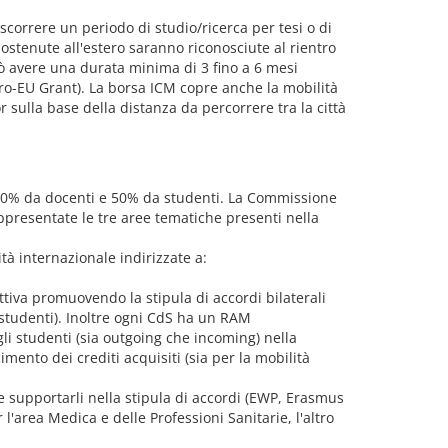
orrere un periodo di studio/ricerca per tesi o di
sostenute all'estero saranno riconosciute al rientro
ò avere una durata minima di 3 fino a 6 mesi
ero-EU Grant). La borsa ICM copre anche la mobilità
or sulla base della distanza da percorrere tra la città
l 50% da docenti e 50% da studenti. La Commissione
appresentate le tre aree tematiche presenti nella
ità internazionale indirizzate a:
attiva promuovendo la stipula di accordi bilaterali
studenti). Inoltre ogni CdS ha un RAM
li studenti (sia outgoing che incoming) nella
ento dei crediti acquisiti (sia per la mobilità
e supportarli nella stipula di accordi (EWP, Erasmus
'area Medica e delle Professioni Sanitarie, l'altro