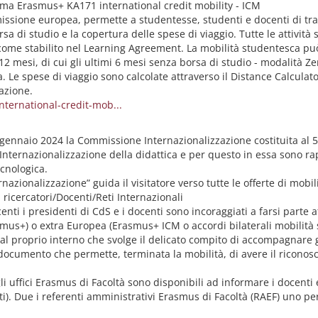
amma Erasmus+ KA171 international credit mobility - ICM
sione europea, permette a studentesse, studenti e docenti di trasc
 di studio e la copertura delle spese di viaggio. Tutte le attività 
 come stabilito nel Learning Agreement. La mobilità studentesca pu
 mesi, di cui gli ultimi 6 mesi senza borsa di studio - modalità Z
a. Le spese di viaggio sono calcolate attraverso il Distance Calculat
nazione.
ternational-credit-mob...
da gennaio 2024 la Commissione Internazionalizzazione costituita a
 Internazionalizzazione della didattica e per questo in essa sono r
cnologica.
rnazionalizzazione” guida il visitatore verso tutte le offerte di mobil
ricercatori/Docenti/Reti Internazionali
centi i presidenti di CdS e i docenti sono incoraggiati a farsi parte 
smus+) o extra Europea (Erasmus+ ICM o accordi bilaterali mobilità 
l proprio interno che svolge il delicato compito di accompagnare g
umento che permette, terminata la mobilità, di avere il riconoscim
i uffici Erasmus di Facoltà sono disponibili ad informare i docenti 
 Due i referenti amministrativi Erasmus di Facoltà (RAEF) uno per l