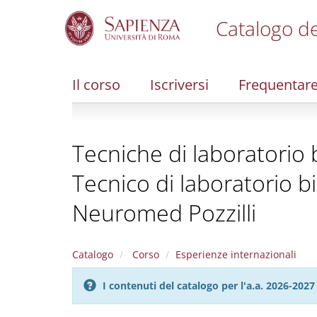
Catalogo de
S
k
i
Il corso
Iscriversi
Frequentar
p
t
o
m
Tecniche di laboratorio b
a
i
Tecnico di laboratorio b
n
c
Neuromed Pozzilli
o
n
t
e
Catalogo
Corso
Esperienze internazionali
n
t
I contenuti del catalogo per l'a.a. 2026-20