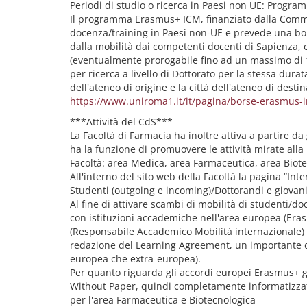
Periodi di studio o ricerca in Paesi non UE: Progr
Il programma Erasmus+ ICM, finanziato dalla Commis
docenza/training in Paesi non-UE e prevede una borsa
dalla mobilità dai competenti docenti di Sapienza,
(eventualmente prorogabile fino ad un massimo di 12
per ricerca a livello di Dottorato per la stessa durat
dell'ateneo di origine e la città dell'ateneo di desti
https://www.uniroma1.it/it/pagina/borse-erasmus-in
***Attività del CdS***
La Facoltà di Farmacia ha inoltre attiva a partire 
ha la funzione di promuovere le attività mirate alla
Facoltà: area Medica, area Farmaceutica, area Biote
All'interno del sito web della Facoltà la pagina “Inte
Studenti (outgoing e incoming)/Dottorandi e giovani 
Al fine di attivare scambi di mobilità di studenti/do
con istituzioni accademiche nell'area europea (Era
(Responsabile Accademico Mobilità internazionale) a
redazione del Learning Agreement, un importante doc
europea che extra-europea).
Per quanto riguarda gli accordi europei Erasmus+ gl
Without Paper, quindi completamente informatizzati).
per l'area Farmaceutica e Biotecnologica