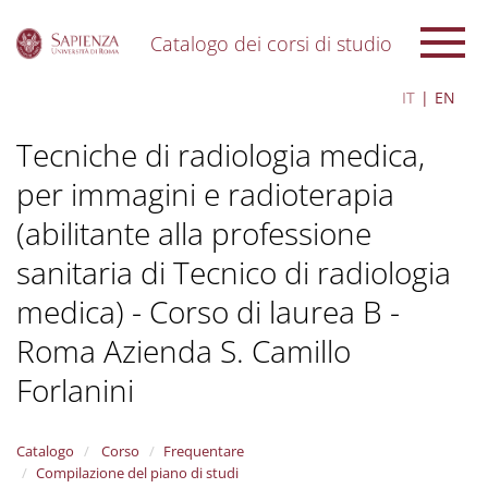
Catalogo dei corsi di studio
S
IT
EN
k
i
Tecniche di radiologia medica,
p
t
per immagini e radioterapia
o
m
(abilitante alla professione
a
i
sanitaria di Tecnico di radiologia
n
c
medica) - Corso di laurea B -
o
Roma Azienda S. Camillo
n
t
Forlanini
e
n
t
Catalogo
Corso
Frequentare
Compilazione del piano di studi