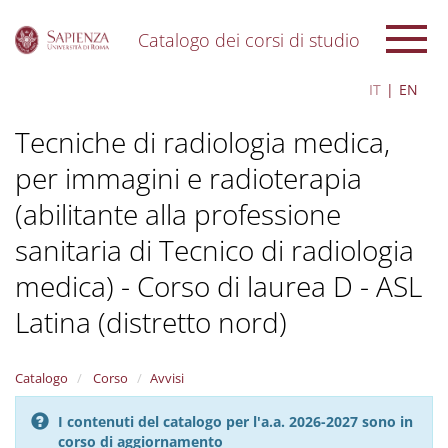
Catalogo dei corsi di studio
S
IT
EN
k
i
Tecniche di radiologia medica,
p
t
per immagini e radioterapia
o
m
(abilitante alla professione
a
i
sanitaria di Tecnico di radiologia
n
c
medica) - Corso di laurea D - ASL
o
Latina (distretto nord)
n
t
e
n
Catalogo
Corso
Avvisi
t
I contenuti del catalogo per l'a.a. 2026-2027 sono in
corso di aggiornamento