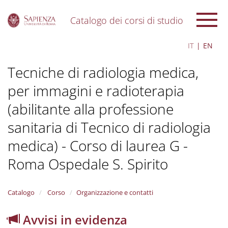
Catalogo dei corsi di studio
S
IT
EN
k
i
Tecniche di radiologia medica,
p
t
per immagini e radioterapia
o
m
(abilitante alla professione
a
i
sanitaria di Tecnico di radiologia
n
c
medica) - Corso di laurea G -
o
Roma Ospedale S. Spirito
n
t
e
n
Catalogo
Corso
Organizzazione e contatti
t
Avvisi in evidenza