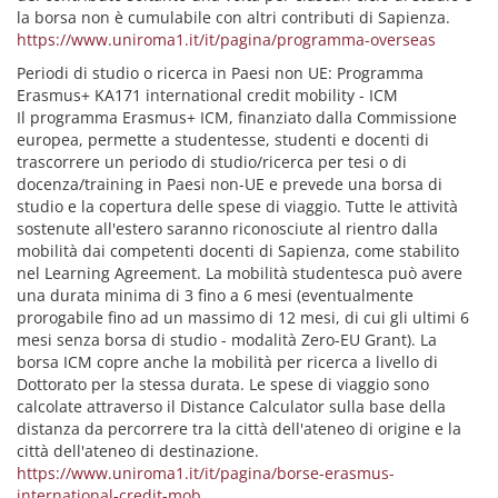
la borsa non è cumulabile con altri contributi di Sapienza.
https://www.uniroma1.it/it/pagina/programma-overseas
Periodi di studio o ricerca in Paesi non UE: Programma
Erasmus+ KA171 international credit mobility - ICM
Il programma Erasmus+ ICM, finanziato dalla Commissione
europea, permette a studentesse, studenti e docenti di
trascorrere un periodo di studio/ricerca per tesi o di
docenza/training in Paesi non-UE e prevede una borsa di
studio e la copertura delle spese di viaggio. Tutte le attività
sostenute all'estero saranno riconosciute al rientro dalla
mobilità dai competenti docenti di Sapienza, come stabilito
nel Learning Agreement. La mobilità studentesca può avere
una durata minima di 3 fino a 6 mesi (eventualmente
prorogabile fino ad un massimo di 12 mesi, di cui gli ultimi 6
mesi senza borsa di studio - modalità Zero-EU Grant). La
borsa ICM copre anche la mobilità per ricerca a livello di
Dottorato per la stessa durata. Le spese di viaggio sono
calcolate attraverso il Distance Calculator sulla base della
distanza da percorrere tra la città dell'ateneo di origine e la
città dell'ateneo di destinazione.
https://www.uniroma1.it/it/pagina/borse-erasmus-
international-credit-mob...