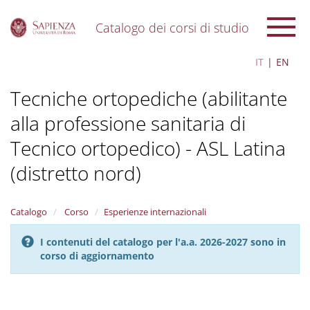
Catalogo dei corsi di studio
S
IT
EN
k
i
Tecniche ortopediche (abilitante
p
t
alla professione sanitaria di
o
m
Tecnico ortopedico) - ASL Latina
a
i
(distretto nord)
n
c
o
Catalogo
Corso
Esperienze internazionali
n
t
I contenuti del catalogo per l'a.a. 2026-2027 sono in
e
corso di aggiornamento
n
t