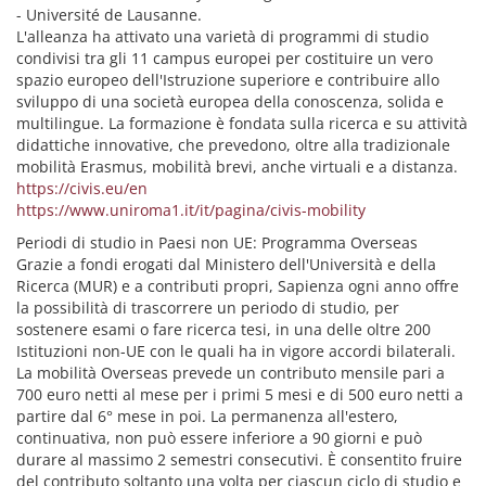
- Université de Lausanne.
L'alleanza ha attivato una varietà di programmi di studio
condivisi tra gli 11 campus europei per costituire un vero
spazio europeo dell'Istruzione superiore e contribuire allo
sviluppo di una società europea della conoscenza, solida e
multilingue. La formazione è fondata sulla ricerca e su attività
didattiche innovative, che prevedono, oltre alla tradizionale
mobilità Erasmus, mobilità brevi, anche virtuali e a distanza.
https://civis.eu/en
https://www.uniroma1.it/it/pagina/civis-mobility
Periodi di studio in Paesi non UE: Programma Overseas
Grazie a fondi erogati dal Ministero dell'Università e della
Ricerca (MUR) e a contributi propri, Sapienza ogni anno offre
la possibilità di trascorrere un periodo di studio, per
sostenere esami o fare ricerca tesi, in una delle oltre 200
Istituzioni non-UE con le quali ha in vigore accordi bilaterali.
La mobilità Overseas prevede un contributo mensile pari a
700 euro netti al mese per i primi 5 mesi e di 500 euro netti a
partire dal 6° mese in poi. La permanenza all'estero,
continuativa, non può essere inferiore a 90 giorni e può
durare al massimo 2 semestri consecutivi. È consentito fruire
del contributo soltanto una volta per ciascun ciclo di studio e