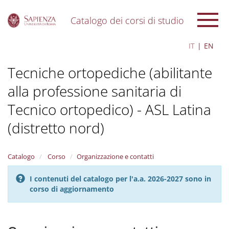
Catalogo dei corsi di studio
S
IT
EN
k
i
Tecniche ortopediche (abilitante
p
t
alla professione sanitaria di
o
m
Tecnico ortopedico) - ASL Latina
a
i
(distretto nord)
n
c
o
Catalogo
Corso
Organizzazione e contatti
n
t
I contenuti del catalogo per l'a.a. 2026-2027 sono in
e
corso di aggiornamento
n
t