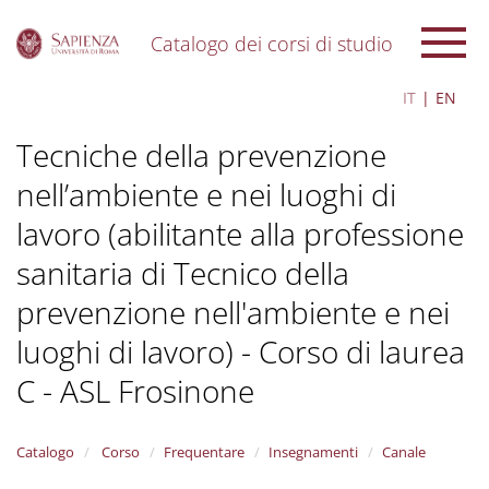
Catalogo dei corsi di studio
S
IT
EN
k
i
Tecniche della prevenzione
p
t
nell’ambiente e nei luoghi di
o
m
lavoro (abilitante alla professione
a
i
sanitaria di Tecnico della
n
c
prevenzione nell'ambiente e nei
o
luoghi di lavoro) - Corso di laurea
n
t
C - ASL Frosinone
e
n
t
Catalogo
Corso
Frequentare
Insegnamenti
Canale