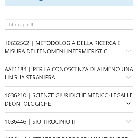
Filtra
appelli
H
10632562 | METODOLOGIA DELLA RICERCA E
i
MISURA DEI FENOMENI INFERMIERISTICI
d
e
H
AAF1184 | PER LA CONOSCENZA DI ALMENO UNA
i
LINGUA STRANIERA
d
e
H
1036210 | SCIENZE GIURIDICHE MEDICO-LEGALI E
i
DEONTOLOGICHE
d
e
H
1036446 | SIO TIROCINIO II
i