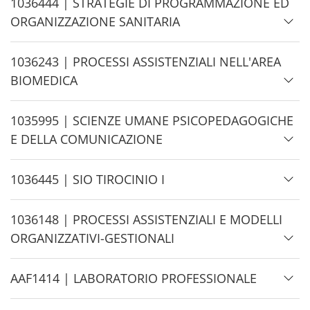
d
H
1036444 | STRATEGIE DI PROGRAMMAZIONE ED
e
i
ORGANIZZAZIONE SANITARIA
d
e
H
1036243 | PROCESSI ASSISTENZIALI NELL'AREA
i
BIOMEDICA
d
e
H
1035995 | SCIENZE UMANE PSICOPEDAGOGICHE
i
E DELLA COMUNICAZIONE
d
e
H
1036445 | SIO TIROCINIO I
i
d
H
1036148 | PROCESSI ASSISTENZIALI E MODELLI
e
i
ORGANIZZATIVI-GESTIONALI
d
e
H
AAF1414 | LABORATORIO PROFESSIONALE
i