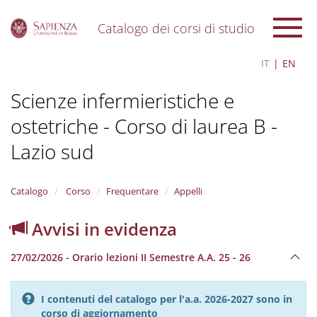
Catalogo dei corsi di studio
S
IT
EN
k
i
Scienze infermieristiche e
p
t
ostetriche - Corso di laurea B -
o
m
Lazio sud
a
i
n
Catalogo
Corso
Frequentare
Appelli
c
o
n
Avvisi in evidenza
t
e
27/02/2026 - Orario lezioni II Semestre A.A. 25 - 26
n
t
I contenuti del catalogo per l'a.a. 2026-2027 sono in
corso di aggiornamento