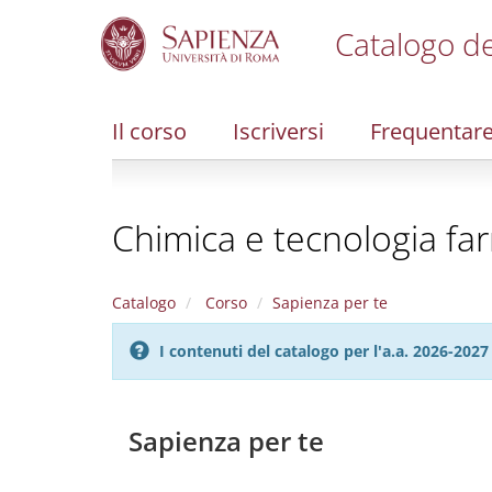
Catalogo de
S
k
i
Il corso
Iscriversi
Frequentar
p
t
o
m
Chimica e tecnologia fa
a
i
n
c
Catalogo
Corso
Sapienza per te
o
n
I contenuti del catalogo per l'a.a. 2026-20
t
e
n
t
Sapienza per te