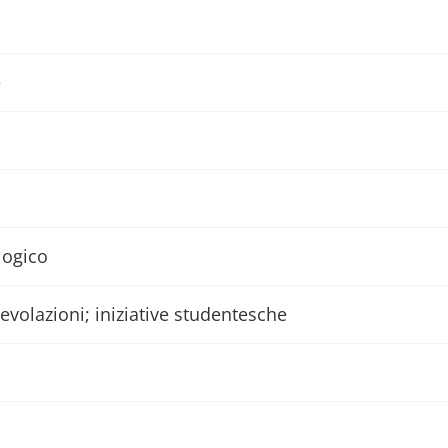
e
logico
gevolazioni; iniziative studentesche